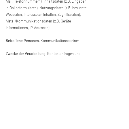
Mail, Telefonnummern); Inhaltsdaten (z.B. Eingaben
in Onlineformularen); Nutzungsdaten (z.B. besuchte
Webseiten, Interesse an Inhalten, Zugriffszeiten);
Meta-/Kommunikationsdaten (z.B. Geräte-
Informationen, IP-Adressen).
Betroffene Personen:
Kommunikationspartner.
Zwecke der Verarbeitung:
Kontaktanfragen und
Kommunikation; Verwaltung und Beantwortung
von Anfragen; Feedback (z.B. Sammeln von
Feedback via Online-Formular); Bereitstellung
unseres Onlineangebotes und Nutzerfreundlichkeit.
Rechtsgrundlagen:
Berechtigte Interessen (Art. 6
Abs. 1 S. 1 lit. f) DSGVO); Vertragserfüllung und
vorvertragliche Anfragen (Art. 6 Abs. 1 S. 1 lit. b)
DSGVO).
Weitere Hinweise zu Verarbeitungsprozessen,