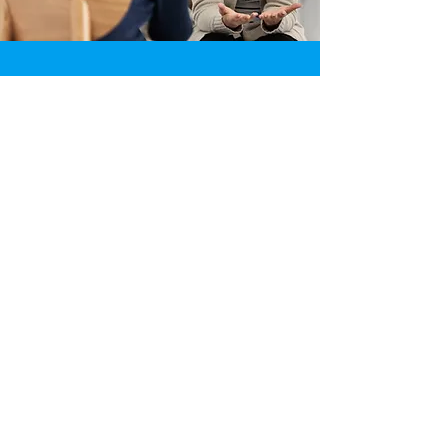
Пишите нам!
Bitte lesen Sie die
Daten­schutz­be­stim­
mungen
, um zu erfahren, welche Daten wir
von Ihnen speichern.
Absenden