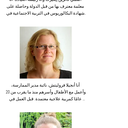
معلمة معترف بها من قبل الدولة وحاصلة على 
شهادة البكالوريوس في التربية الاجتماعية في 
دوسلدورف وأكملت العديد من الدورات 
التدريبية والمؤهلات الإضافية خلال مسيرتي 
المهنية. لقد عملت في مراكز الرعاية النهارية 
والمدارس والمراكز العائلية ووجدت الآن فرصة 
مثيرة للغاية ومتعددة الاستخدامات لأعيش 
مهنتي في الممارسة العملية. وفوق كل شيء، 
أنا مهتمة بمسارات الحياة، والقصص التي 
يجلبها كل شخص معه، وثقافته وكيف يمكن حل 
المشاكل أو الصعوبات أو تقليلها على هذه 
الخلفية. العلاقات التي ندخل فيها في بيئتنا هي 
أنا أنجيلا فروليتش، نائبة مدير الممارسة، 
أيضًا جزء من هذا الأمر وتلعب دورًا رئيسيًا في 
وأعمل مع الأطفال وأسرهم منذ ما يقرب من 20 
تطورنا. لهذا السبب ينصب تركيزي على 
عامًا كمربية علاجية معتمدة. قبل العمل في 
الإرشاد الأسري المنهجي.  من المهن التي 
ممارسة التعليم العلاجي والتدخل المبكر، 
أمارسها إلى جانب شغفي بالتعليم هي 
اكتسبت خبرة في مراكز الرعاية النهارية 
الموسيقى، ولهذا السبب غالبًا ما أرقص أو 
للتعليم العلاجي والمجموعات النهارية وكذلك 
أغني أو أعزف الموسيقى في جلسات الدعم 
في مدرسة خاصة. وبفضل البهجة والكثير من 