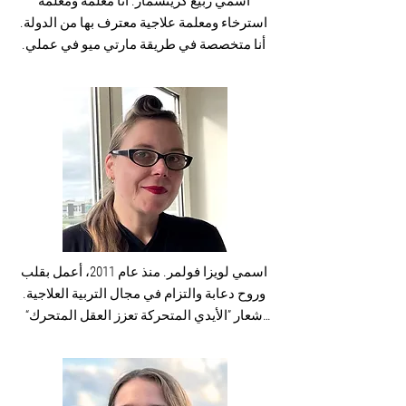
اسمي ربيع كريتشمار. أنا معلمة ومعلمة 
الشمس في هدوء وسكينة.

استرخاء ومعلمة علاجية معترف بها من الدولة. 
أنا مقتنعة بأن كل يوم يوفر فرصًا جديدة للنمو 
أنا متخصصة في طريقة مارتي ميو في عملي. 
والتعلم للجميع، وأتطلع إلى الشروع في هذه 
ولهذا السبب، أتدرب حالياً لأصبح معالجاً 
الرحلة مع الأطفال وعائلاتهم في عيادة إيغيرت. 
بطريقة مارتي ميو.  تُستخدم هذه الطريقة 
أنا مستعد وأتطلع إلى هذه اللقاءات - بقلب 
القائمة على الفيديو لدعم نمو الأطفال. 

مفتوح وابتسامة!
بالإضافة إلى عملي كمُربية، أقوم بدعم فريق 
العمل في براكسيس إيغيرت كمعالجة تربوية 
منذ عام 2022. إن التنمية الشاملة للأطفال 
مهمة جداً بالنسبة لي. من المهم بالنسبة لي أن 
يكتسب الأطفال الخبرات التي تهيئ لهم 
الأساس ليختبروا أنفسهم كفاعلين ذاتيين. ومن 
خلال دعمي، أتعرف على اهتمامات الأطفال 
اسمي لويزا فولمر. منذ عام 2011، أعمل بقلب 
ودوافعهم الفردية وأدعمهم في تنفيذها 
وروح دعابة والتزام في مجال التربية العلاجية. 
وتحقيقها. 

شعار ”الأيدي المتحركة تعزز العقل المتحرك“ 
أشعر أيضًا أنه من المهم العمل بشكل وثيق مع 
يرافقني يوميًا. أؤمن بأن التعلم والتطور وفرحة 
الوالدين. من المهم بالنسبة لي إشراك الوالدين 
الحياة تنشأ عندما يتعاون العقل والقلب واليد 
في الدعم وتقديم المساعدة لهم في الحياة 
معًا.

الأسرية اليومية. 

مسيرتي المهنية بدأت بتدريب في مجال 