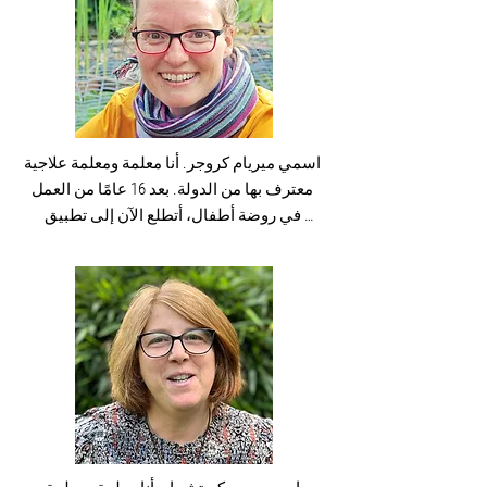
التي أقوم بها. أتطلع إلى الاستماع إليكم وإلى 
الصبر، أدعم الأطفال في التغلب على 
قصصكم.
الصعوبات وتعلم أشياء جديدة واكتساب الثقة 
بالنفس. يسعدني تقديم المشورة والدعم للآباء 
والأمهات في هذه العملية. أحب أن أكون 
نشيطة، سواء في العمل أو التسلق أو التأرجح 
أو القفز على الترامبولين مع الأطفال، أو في 
اسمي ميريام كروجر. أنا معلمة ومعلمة علاجية 
وقت فراغي عندما أكون في الطبيعة للتنزه أو 
معترف بها من الدولة. بعد 16 عامًا من العمل 
ركوب الدراجات.
في روضة أطفال، أتطلع الآن إلى تطبيق 
معرفتي وخبرتي في التعليم العلاجي في 
ممارستي العملية. من المهم بالنسبة لي أن 
ألتقي بالأطفال حيثما كانوا في مرحلة نموهم 
من أجل تطوير إطار عمل معهم ومع عائلاتهم 
على مستوى العين حيث يمكنهم تحقيق 
إمكاناتهم الفردية. يملأني الفرح بتجربة عالم 
الأطفال ومرافقة عملية نموهم. 

أستمتع في أوقات فراغي بالتواجد مع الناس 
والسفر. أحب الموسيقى وأستمتع بالموسيقى 
الحية، كما أستمتع بشرب القهوة تحت أشعة 