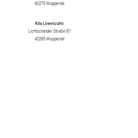
42275 Wuppertal
Kita Löwenzahn
Lichtscheider Straße 87
42285 Wuppertal
Kinderhaus Brausewasserflöhe
Wittensteinstraße 239
42283 Wuppertal
Kinderhaus Glückskleehüpfer
Heinz-Fangman-Str. 201
42287 Wuppertal
Kinderland Reichsstraße
Reichsstr. 36a
42275 Wuppertal