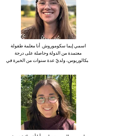
أستمتع في أوقات فراغي بالخروج في الهواء 
الخياطة النسائية، ثم درست التربية 
الطلق وقراءة الكتب المثيرة.

الفالدروفية مع التركيز على تدريس الأعمال 
يسعدني أن أكون جزءًا من الفريق وأن أكون 
اليدوية، وصولاً إلى دراستي الحالية في مجال 
قادرة على مرافقة الأطفال وأولياء الأمور في 
العمل الاجتماعي/التربية الاجتماعية في جامعة 
رحلتهم.
دوسلدورف. بالإضافة إلى ذلك، عملت لعدة 
سنوات في مجال استشارات الشباب 
اسمي إيما سكوموروش. أنا معلمة طفولة 
والمخدرات، حيث عملت بطريقة سهلة المنال 
معتمدة من الدولة وحاصلة على درجة 
ومتعاطفة وموجهة نحو الموارد. حالياً، أقوم 
البكالوريوس، ولديّ عدة سنوات من الخبرة في 
بتوسيع نطاق رؤيتي في مجال المساعدة 
مجال رعاية الأطفال. من المهم بالنسبة لي أن 
الاجتماعية التربوية للأسرة من أجل تعميق 
أتعامل مع كل طفل على أنه فريد من نوعه، وأن 
خبرتي في مجال مساعدة الشباب. 

أرافقه بحب وبطريقة منظمة وموجهة نحو 
هذا المزيج من الإبداع والمعرفة المتخصصة 
الموارد.

والخبرة العملية الملموسة يشكل عملي مع 
الأطفال والشباب والأسر.

تلعب الإبداع والموسيقى والحركة دورًا كبيرًا 
في عملي، لا أركز على النواقص، بل على نقاط 
في عملي، مستوحاة من هواياتي الشخصية: 
القوة والإمكانات. أرافق الناس على قدم 
الرقص والغناء. غالبًا ما يتم دمج هذه الهوايات 
المساواة، وأشجعهم على تحقيق الفعالية 
في عملية التنمية بشكل لعبوي، مما يتيح 
الذاتية، وأصمم عمليات التطوير بشكل فردي 
للأطفال تجربة طرق جديدة للتعبير والإدراك.
