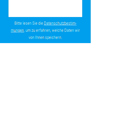
Bitte lesen Sie die
Daten­schutz­be­stim­
mungen
, um zu erfahren, welche Daten wir
von Ihnen speichern.
Absenden
Heilpädagogische Praxis
Katrin Eggert
Zur Werther Brücke 1
42275 Wuppertal
Tel. 0202 26 21 872
praxis@heilpaedagogik-eggert.de